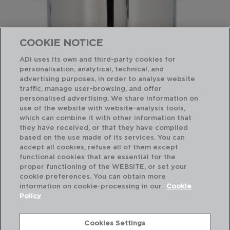
COOKIE NOTICE
ADI uses its own and third-party cookies for
personalisation, analytical, technical, and
advertising purposes, in order to analyse website
traffic, manage user-browsing, and offer
personalised advertising. We share information on
use of the website with website-analysis tools,
which can combine it with other information that
HABITAT - QUID
they have received, or that they have compiled
OLLA ACERO INOXIDABLE
based on the use made of its services. You can
28X21CM - 12,9L
accept all cookies, refuse all of them except
6024013
functional cookies that are essential for the
proper functioning of the WEBSITE, or set your
PVP recomendado:
cookie preferences. You can obtain more
32,90 €
information on cookie-processing in our
Cookie
Policy
Cookies Settings