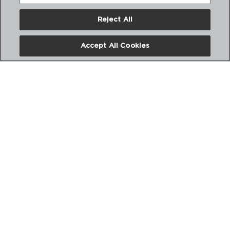
Reject All
Accept All Cookies
HYDRA - QUID
CAZO ALUMINIO CON CESTA
18CM - 4,4L
7554064