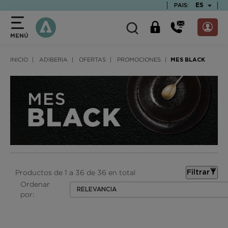
text.skipToContent
text.skipToNavigation
TEXT.LAN
ES
PAIS:
MENÚ
INICIO
ADIBERIA
OFERTAS
PROMOCIONES
MES BLACK
Productos de 1 a 36 de 36 en total
Filtrar
Ordenar
RELEVANCIA
por: