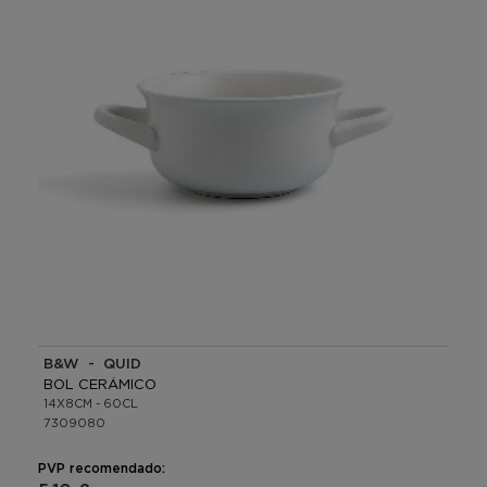
B&W - QUID
BOL CERÁMICO
14X8CM - 60CL
7309080
PVP recomendado: