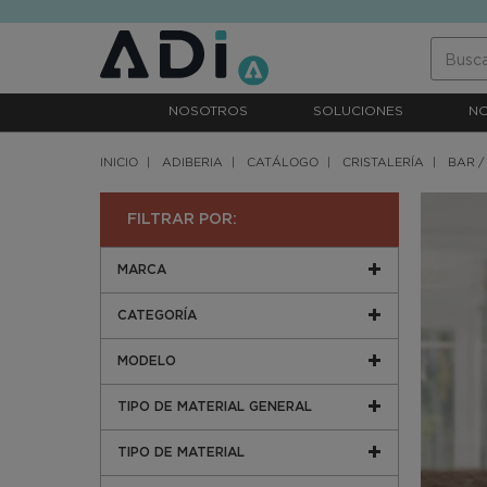
text.skipToContent
text.skipToNavigation
NOSOTROS
SOLUCIONES
N
INICIO
ADIBERIA
CATÁLOGO
CRISTALERÍA
BAR /
FILTRAR POR:
MARCA
CATEGORÍA
MODELO
TIPO DE MATERIAL GENERAL
TIPO DE MATERIAL