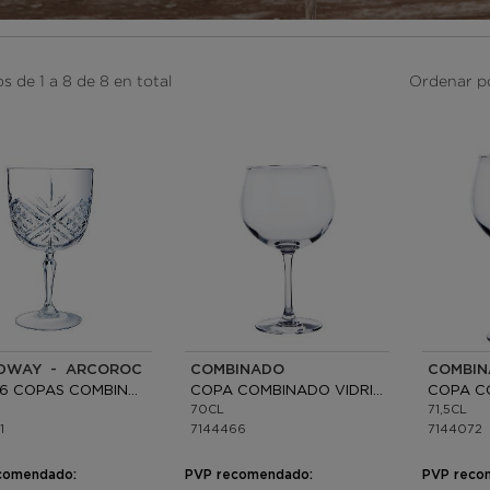
s de 1 a 8 de 8 en total
Ordenar p
DWAY - ARCOROC
COMBINADO
CAJA 6 COPAS COMBINADO VIDRIO
COPA COMBINADO VIDRIO
70CL
71,5CL
1
7144466
7144072
comendado:
PVP recomendado:
PVP reco