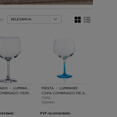
or:
RELEVANCIA
COMBINADO - LUMINARC
FIESTA - LUMINARC
COPA COMBINADO VIDRIO
COPA COMBINADO PIE AZUL VIDRIO
71,5CL
1020401
mendado:
PVP recomendado: