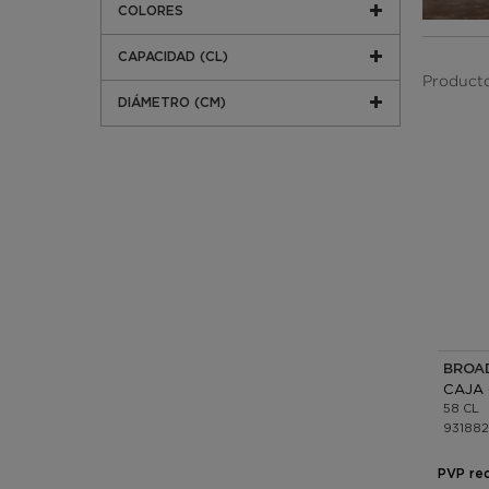
COLORES
CAPACIDAD (CL)
Producto
DIÁMETRO (CM)
BROA
58 CL
931882
PVP re