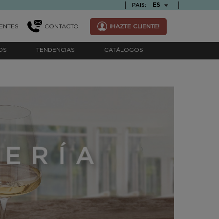
TEXT.LANGUAGE
ES
PAIS:
ENTES
CONTACTO
¡HAZTE CLIENTE!
OS
TENDENCIAS
CATÁLOGOS