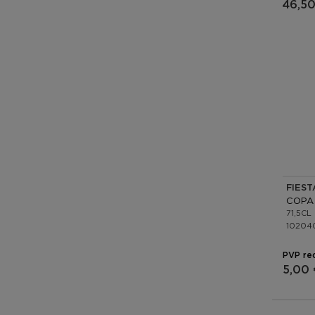
46,50
FIES
71,5CL
10204
PVP re
5,00 