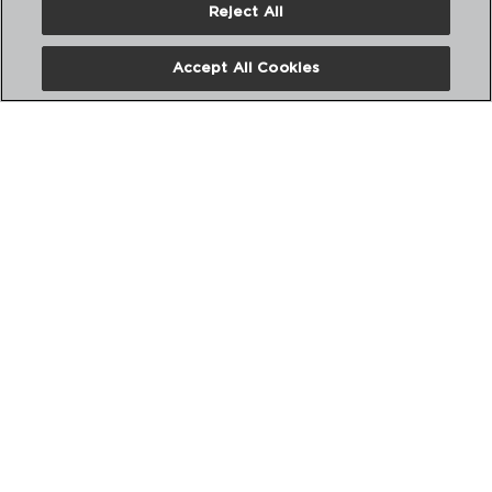
Reject All
PVP recomendado:
13,25 €
Accept All Cookies