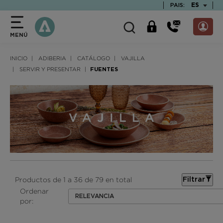
text.skipToContent
text.skipToNavigation
TEXT.LAN
ES
PAIS:
MENÚ
INICIO
ADIBERIA
CATÁLOGO
VAJILLA
SERVIR Y PRESENTAR
FUENTES
Productos de 1 a 36 de 79 en total
Filtrar
Ordenar
RELEVANCIA
por: