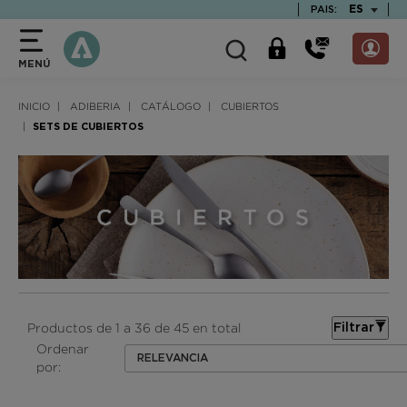
text.skipToContent
text.skipToNavigation
TEXT.LAN
ES
PAIS:
MENÚ
INICIO
ADIBERIA
CATÁLOGO
CUBIERTOS
SETS DE CUBIERTOS
Productos de 1 a 36 de 45 en total
Filtrar
Ordenar
RELEVANCIA
por: