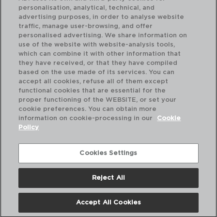
personalisation, analytical, technical, and
advertising purposes, in order to analyse website
traffic, manage user-browsing, and offer
personalised advertising. We share information on
use of the website with website-analysis tools,
which can combine it with other information that
they have received, or that they have compiled
BODEGA - KOALA
based on the use made of its services. You can
TAPÓN VINO
accept all cookies, refuse all of them except
4,2x6,2CM x 4,3CM
functional cookies that are essential for the
8044024
proper functioning of the WEBSITE, or set your
cookie preferences. You can obtain more
PVP recomendado:
information on cookie-processing in our
Cookie
4,80 €
Policy
Cookies Settings
Reject All
Accept All Cookies