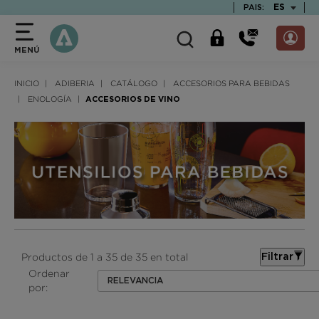
text.skipToContent
text.skipToNavigation
TEXT.LAN
ES
PAIS:
MENÚ
INICIO
ADIBERIA
CATÁLOGO
ACCESORIOS PARA BEBIDAS
ENOLOGÍA
ACCESORIOS DE VINO
Productos de 1 a 35 de 35 en total
Filtrar
Ordenar
RELEVANCIA
por: