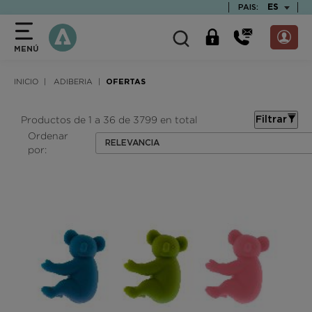
text.skipToContent
text.skipToNavigation
TEXT.LAN
ES
PAIS:
MENÚ
INICIO
ADIBERIA
OFERTAS
Productos de 1 a 36 de 3799 en total
Filtrar
Ordenar
RELEVANCIA
por: