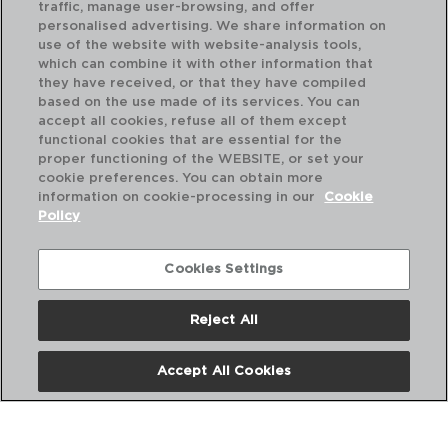
traffic, manage user-browsing, and offer
personalised advertising. We share information on
use of the website with website-analysis tools,
which can combine it with other information that
ACTION - PYREX®
they have received, or that they have compiled
SARTÉN ALUMINIO PRENSADO
based on the use made of its services. You can
22CM
accept all cookies, refuse all of them except
5426091
functional cookies that are essential for the
proper functioning of the WEBSITE, or set your
PVP recomendado:
cookie preferences. You can obtain more
13,00 €
information on cookie-processing in our
Cookie
Policy
Cookies Settings
Reject All
Accept All Cookies