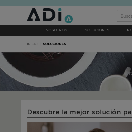
text.skipToContent
text.skipToNavigation
NOSOTROS
SOLUCIONES
N
INICIO
SOLUCIONES
D
Descubre la mejor solución par