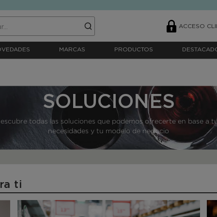
ACCESO CLI
OVEDADES
MARCAS
PRODUCTOS
DESTACAD
SOLUCIONES
escubre todas las soluciones que podemos ofrecerte en base a t
necesidades y tu modelo de negocio
a ti