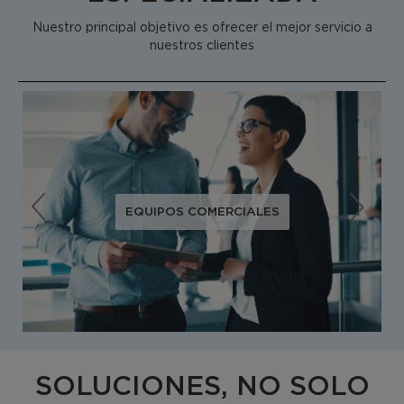
Nuestro principal objetivo es ofrecer el mejor servicio a
nuestros clientes
EQUIPOS COMERCIALES
Nuestros equipos comerciales están especializados
exclusivamente en canal HORECA. Su misión es ofrecerles
una colección completa, competitiva y adaptada a las
calidades y tendencias que exige el mercado hostelero,
buscando aportar valor a nuestros clientes y contribuir al
desarrollo de sus compañías, en un marco de confianza
mutua.
SOLUCIONES, NO SOLO