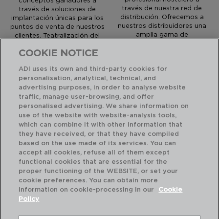
través de nuestra red de
través de soluciones de
distribución. Ofrecemos a
implantación únicas para los
nuestros distribuidores una
puntos de venta de nuestros
amplia gama de
clientes. Teatralización del
herramientas que facilitan su
espacio para atraer y
día a día con cliente final.
COOKIE NOTICE
seducir.
ADI uses its own and third-party cookies for
personalisation, analytical, technical, and
INNOVACIÓN EN
advertising purposes, in order to analyse website
traffic, manage user-browsing, and offer
PRODUCTOS Y
personalised advertising. We share information on
MATERIALES
use of the website with website-analysis tools,
which can combine it with other information that
they have received, or that they have compiled
La innovación es el eje de nuestra estrategia de desarrollo
based on the use made of its services. You can
de producto para ofrecer al profesional materiales de altas
accept all cookies, refuse all of them except
prestaciones técnicas que contribuyen a hacer su día a día
functional cookies that are essential for the
más fácil.
proper functioning of the WEBSITE, or set your
cookie preferences. You can obtain more
information on cookie-processing in our
Cookie
Policy