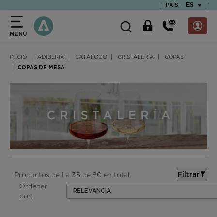
text.skipToContent
text.skipToNavigation
TEXT.LAN
ES
PAIS:
MENÚ
INICIO
ADIBERIA
CATÁLOGO
CRISTALERÍA
COPAS
COPAS DE MESA
Productos de 1 a 36 de 80 en total
Filtrar
Ordenar
RELEVANCIA
por: