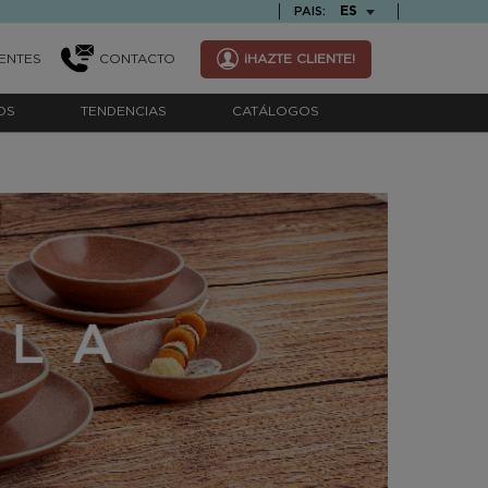
TEXT.LANGUAGE
ES
PAIS:
ENTES
CONTACTO
¡HAZTE CLIENTE!
OS
TENDENCIAS
CATÁLOGOS