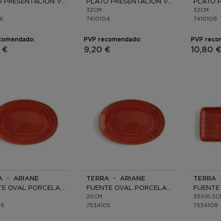
PLATO PRESENTACIÓN VIDRIO
PLATO PRESENTACIÓN VIDRIO
32CM
32CM
06
7410104
7410108
comendado:
PVP recomendado:
PVP reco
 €
9,20 €
10,80 
A - ARIANE
TERRA - ARIANE
TERRA 
FUENTE OVAL PORCELANA
FUENTE OVAL PORCELANA
26CM
36X16,5C
06
7534105
7534108