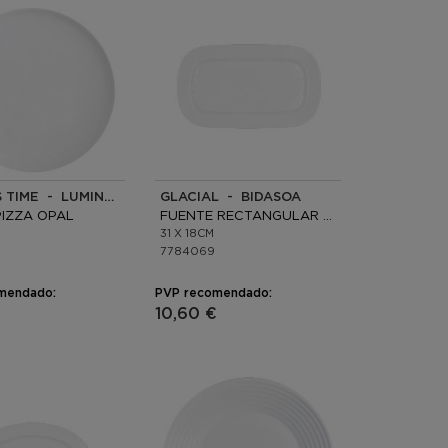
FRIENDS TIME - LUMINARC
GLACIAL - BIDASOA
PIZZA OPAL
FUENTE RECTANGULAR PORCELANA
31 X 18CM
7784069
mendado:
PVP recomendado:
10,60 €