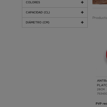
COLORES
CAPACIDAD (CL)
Producto
DIÁMETRO (CM)
ANTR
28CM
75343
PVP re