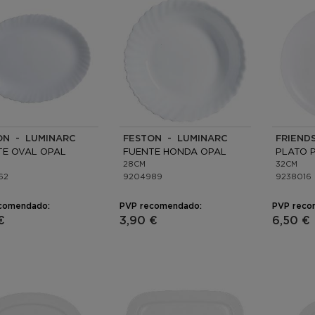
ON - LUMINARC
FESTON - LUMINARC
TE OVAL OPAL
FUENTE HONDA OPAL
PLATO 
28CM
32CM
62
9204989
9238016
comendado:
PVP recomendado:
PVP reco
€
3,90 €
6,50 €