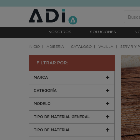
text.skipToContent
text.skipToNavigation
NOSOTROS
SOLUCIONES
N
INICIO
ADIBERIA
CATÁLOGO
VAJILLA
SERVIR Y 
FILTRAR POR:
MARCA
CATEGORÍA
MODELO
TIPO DE MATERIAL GENERAL
TIPO DE MATERIAL