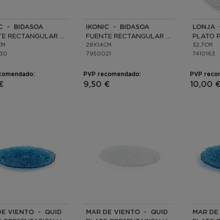
C - BIDASOA
IKONIC - BIDASOA
LONJA 
FUENTE RECTANGULAR CERÁMICA
FUENTE RECTANGULAR CERÁMICA
CM
28X14CM
32,7CM
30
7950021
7410163
comendado:
PVP recomendado:
PVP reco
€
9,50 €
10,00 
DE VIENTO - QUID
MAR DE VIENTO - QUID
MAR DE