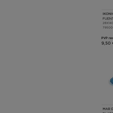
IKONI
28X14
79500
PVP re
9,50 
MAR 