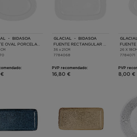
IAL - BIDASOA
GLACIAL - BIDASOA
GLACIA
FUENTE OVAL PORCELANA
FUENTE RECTANGULAR PORCELANA
2CM
36 x 21CM
26 X 18C
70
7784068
7784071
comendado:
PVP recomendado:
PVP reco
 €
16,80 €
8,00 €