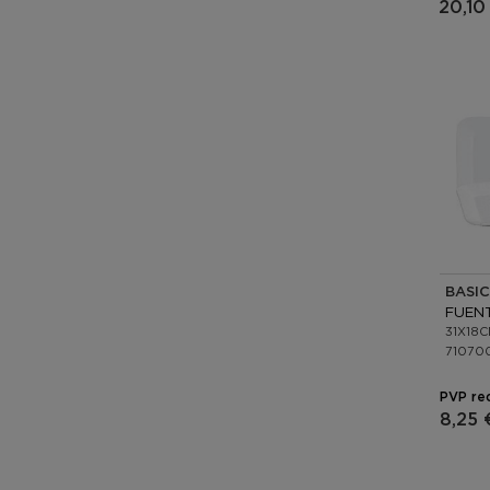
20,10
BASIC
31X18
71070
PVP re
8,25 