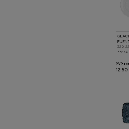
GLAC
32 X 2
77840
PVP re
12,50