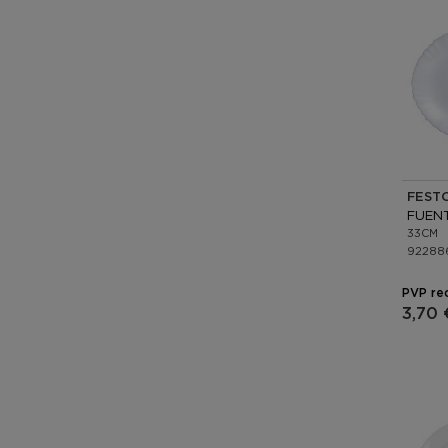
FEST
FUEN
33CM
92288
PVP re
3,70 