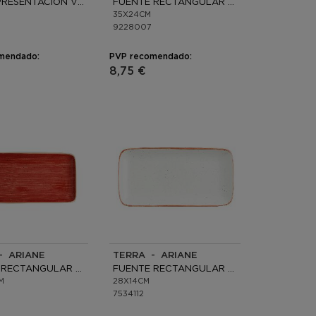
PLATO PRESENTACIÓN VIDRIO
FUENTE RECTANGULAR OPAL
35X24CM
9228007
mendado:
PVP recomendado:
€
8,75 €
- ARIANE
TERRA - ARIANE
FUENTE RECTANGULAR PORCELANA
FUENTE RECTANGULAR PORCELANA
M
28X14CM
7534112