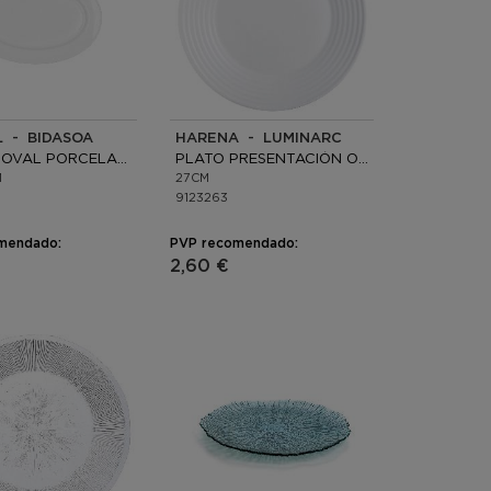
L - BIDASOA
HARENA - LUMINARC
FUENTE OVAL PORCELANA
PLATO PRESENTACIÓN OPAL
M
27CM
9123263
mendado:
PVP recomendado:
2,60 €