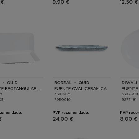
 €
9,90 €
12,50 €
 - QUID
BOREAL - QUID
DIWALI
FUENTE RECTANGULAR PORCELANA
FUENTE OVAL CERÁMICA
FUENTE
CM
36X16CM
33X25CM
05
7950010
9277481
comendado:
PVP recomendado:
PVP reco
€
24,00 €
8,00 €