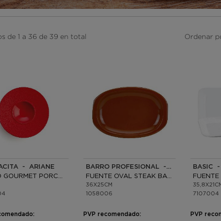
s de 1 a 36 de 39 en total
Ordenar p
ACITA - ARIANE
BARRO PROFESIONAL - RAIMUNDO
BASIC -
PLATO GOURMET PORCELANA
FUENTE OVAL STEAK BARRO
36X25CM
35,8X21C
04
1058006
7107004
comendado:
PVP recomendado:
PVP reco