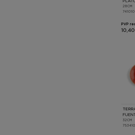
28CM
74101
PVP re
10,40
TERR
32CM
75341