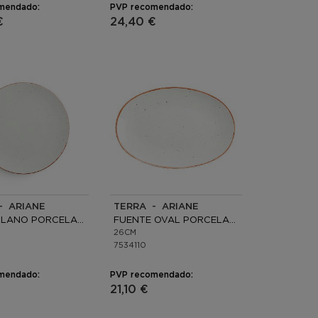
mendado:
PVP recomendado:
€
24,40 €
- ARIANE
TERRA - ARIANE
PLATO LLANO PORCELANA
FUENTE OVAL PORCELANA
26CM
7534110
mendado:
PVP recomendado:
21,10 €