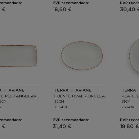
comendado:
PVP recomendado:
PVP reco
 €
18,60 €
30,40 
A - ARIANE
TERRA - ARIANE
TERRA 
FUENTE RECTANGULAR PORCELANA
FUENTE OVAL PORCELANA
,5CM
32CM
31CM
3
7534111
7534116
comendado:
PVP recomendado:
PVP reco
 €
31,40 €
18,80 €