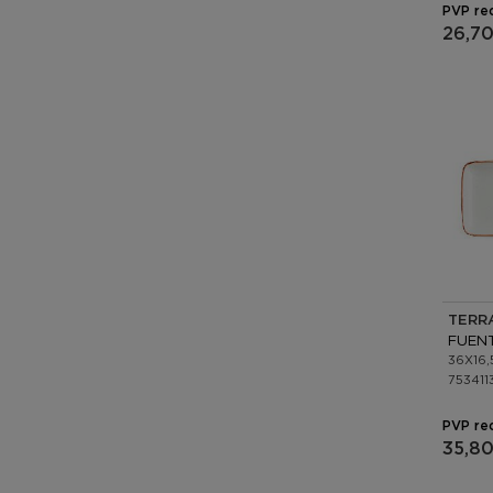
PVP re
26,70
TERR
36X16
753411
PVP re
35,80