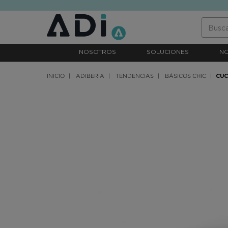
text.skipToContent
text.skipToNavigation
NOSOTROS
SOLUCIONES
N
INICIO
ADIBERIA
TENDENCIAS
BÁSICOS CHIC
CUC