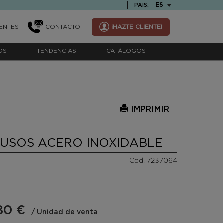
TEXT.LANGUAGE
ES
PAIS:
ENTES
CONTACTO
¡HAZTE CLIENTE!
OS
TENDENCIAS
CATÁLOGOS
IMPRIMIR
IUSOS ACERO INOXIDABLE
Cod. 7237064
80 €
/ Unidad de venta