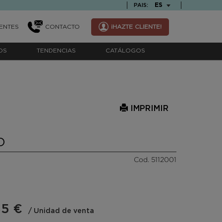
TEXT.LANGUAGE
ES
PAIS:
ENTES
CONTACTO
¡HAZTE CLIENTE!
OS
TENDENCIAS
CATÁLOGOS
IMPRIMIR
O
Cod. 5112001
35 €
/ Unidad de venta