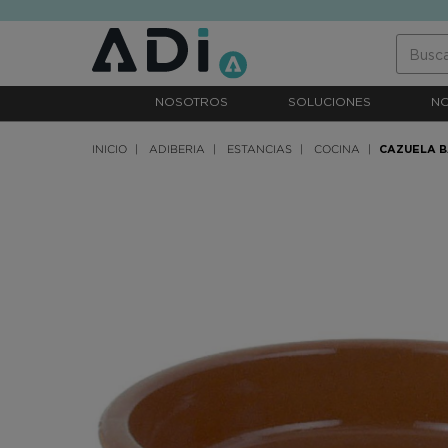
text.skipToContent
text.skipToNavigation
NOSOTROS
SOLUCIONES
N
INICIO
ADIBERIA
ESTANCIAS
COCINA
CAZUELA 