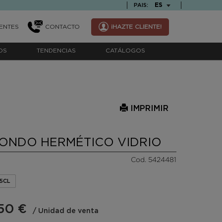
TEXT.LANGUAGE
ES
PAIS:
ENTES
CONTACTO
¡HAZTE CLIENTE!
OS
TENDENCIAS
CATÁLOGOS
IMPRIMIR
DONDO HERMÉTICO VIDRIO
Cod. 5424481
95CL
50 €
/ Unidad de venta