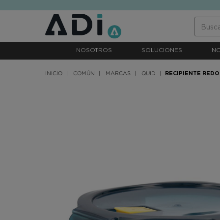
text.skipToContent
text.skipToNavigation
NOSOTROS
SOLUCIONES
N
INICIO
COMÚN
MARCAS
QUID
RECIPIENTE REDO