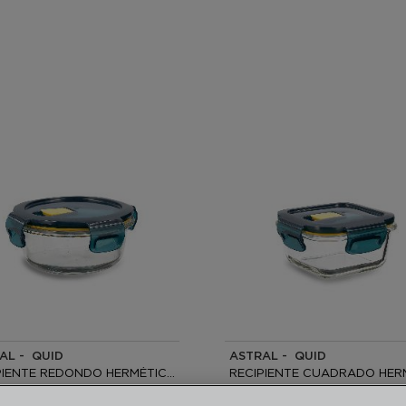
AL - QUID
ASTRAL - QUID
RECIPIENTE REDONDO HERMÉTICO VIDRIO
x6CM - 40CL
11,6x11,6x6,3CM - 32CL