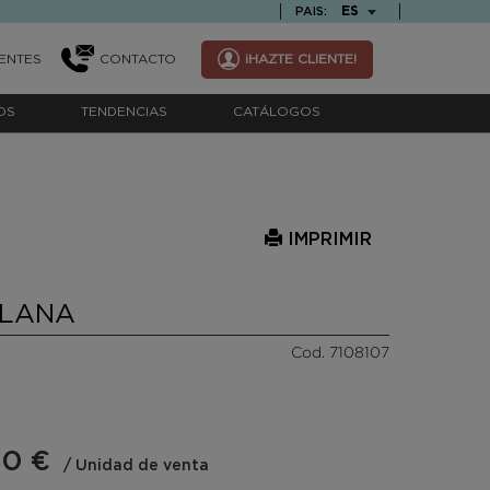
TEXT.LANGUAGE
ES
PAIS:
ENTES
CONTACTO
¡HAZTE CLIENTE!
OS
TENDENCIAS
CATÁLOGOS
IMPRIMIR
ELANA
Cod. 7108107
30 €
/ Unidad de venta