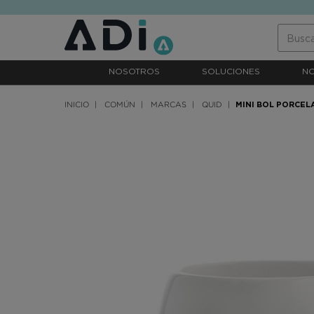
text.skipToContent
text.skipToNavigation
NOSOTROS
SOLUCIONES
N
INICIO
COMÚN
MARCAS
QUID
MINI BOL PORCEL