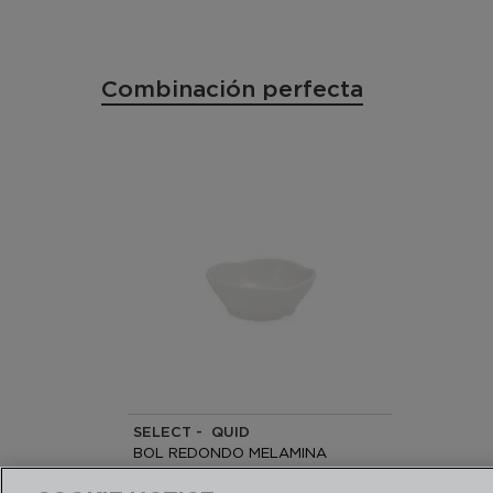
Combinación perfecta
SELECT - QUID
BOL REDONDO MELAMINA
12,5x12,5x4,5CM