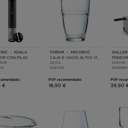
TRIC - KOALA
FORUM - ARCOROC
GALLER
OR CON PILAS
CAJA 6 VASOS ALTOS VIDRIO
FREIDOR
,5CM
26,5CL
2000W - 
05
5427102
5426889
comendado:
PVP recomendado:
PVP reco
0 €
18,90 €
39,90 