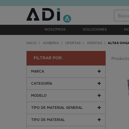
text.skipToContent
text.skipToNavigation
NOSOTROS
SOLUCIONES
N
INICIO
ADIBERIA
OFERTAS
OFERTAS
ALTAS OHG
Producto
FILTRAR POR:
MARCA
CATEGORÍA
MODELO
TIPO DE MATERIAL GENERAL
TIPO DE MATERIAL