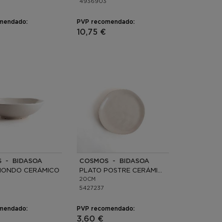
4936903
mendado:
PVP recomendado:
10,75 €
 - BIDASOA
COSMOS - BIDASOA
HONDO CERÁMICO
PLATO POSTRE CERÁMICO
20CM
5427237
mendado:
PVP recomendado:
3,60 €