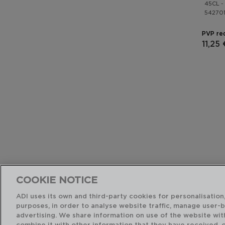
45CL -
54270
PVP re
11,25 
MIA 
COOKIE NOTICE
10x10x
ADI uses its own and third-party cookies for personalisation,
54270
purposes, in order to analyse website traffic, manage user-
advertising. We share information on use of the website wit
PVP re