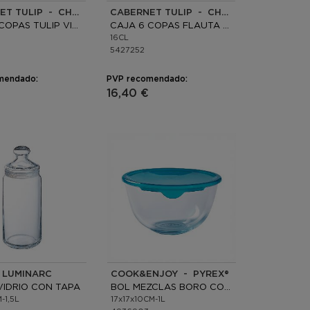
CABERNET TULIP - CHEF & SOMMELIER
CABERNET TULIP - CHEF & SOMMELIER
CAJA 6 COPAS TULIP VINO KRYSTA ECO
CAJA 6 COPAS FLAUTA KRYSTA ECO
16CL
5427252
mendado:
PVP recomendado:
16,40 €
 LUMINARC
COOK&ENJOY - PYREX®
VIDRIO CON TAPA
BOL MEZCLAS BORO CON TAPA
-1,5L
17x17x10CM-1L