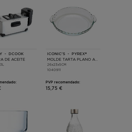
Y - DCOOK
ICONIC'S - PYREX®
A DE ACEITE
MOLDE TARTA PLANO ASAS HORNO BORO
3L
26x23x5CM
1040911
mendado:
PVP recomendado:
€
15,75 €