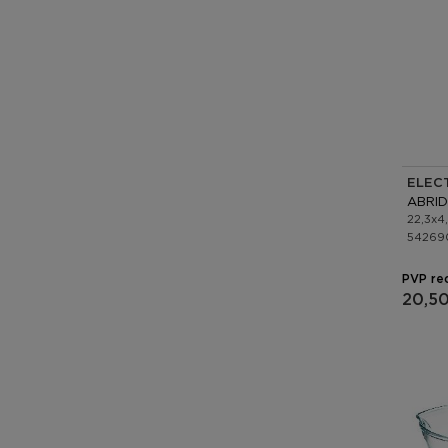
ELEC
ABRID
22,3x4
54269
PVP re
20,5