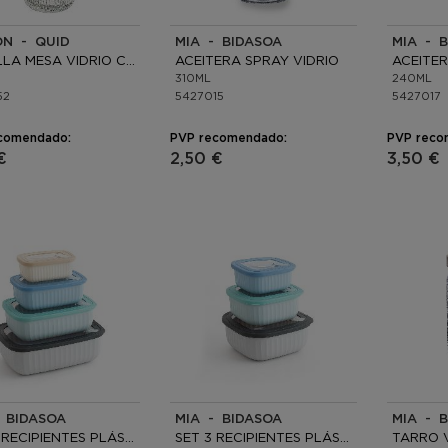
ON - QUID
MIA - BIDASOA
MIA - 
BOTELLA MESA VIDRIO CON TAPÓN
ACEITERA SPRAY VIDRIO
ACEITER
310ML
240ML
52
5427015
5427017
comendado:
PVP recomendado:
PVP reco
€
2,50 €
3,50 €
- BIDASOA
MIA - BIDASOA
MIA - 
SET 4 RECIPIENTES PLÁSTICO
SET 3 RECIPIENTES PLÁSTICO