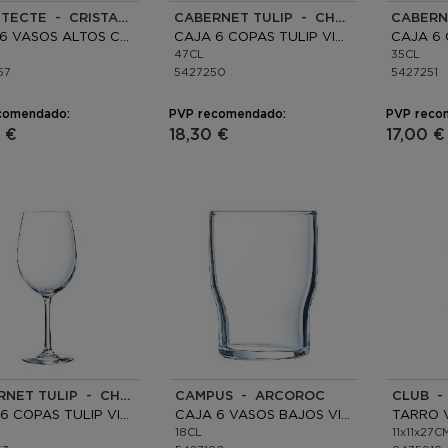
ARCHITECTE - CRISTAL D'ARQUES
CABERNET TULIP - CHEF & SOMMELIER
CAJA 6 VASOS ALTOS CRISTALÍN
CAJA 6 COPAS TULIP VINO KRYSTA ECO
47CL
35CL
67
5427250
5427251
comendado:
PVP recomendado:
PVP reco
 €
18,30 €
17,00 €
CABERNET TULIP - CHEF & SOMMELIER
CAMPUS - ARCOROC
CLUB -
CAJA 6 COPAS TULIP VINO KRYSTA ECO
CAJA 6 VASOS BAJOS VIDRIO
TARRO 
18CL
11x11x27CM