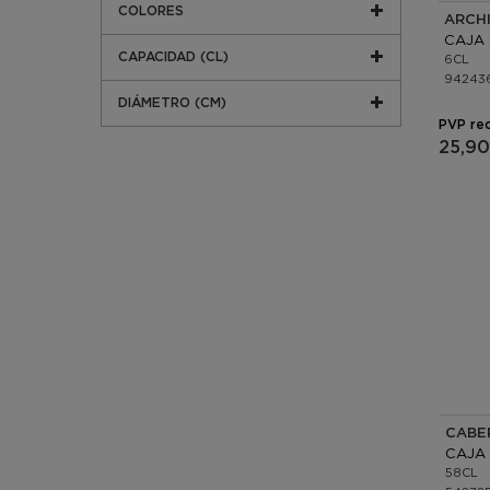
COLORES
CAPACIDAD (CL)
6CL
94243
DIÁMETRO (CM)
PVP re
25,90
58CL