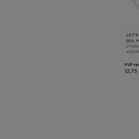
LET'S
BOL M
27x23x
49374
PVP re
12,75