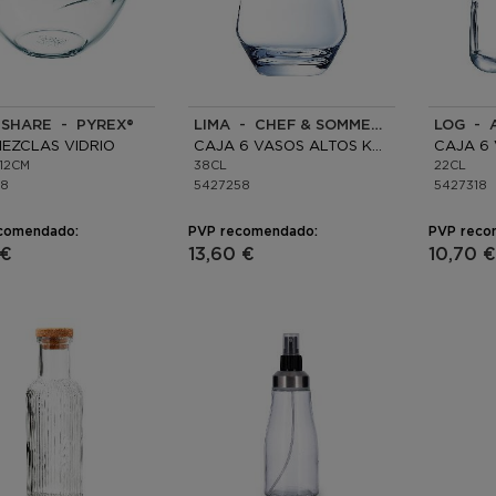
 SHARE - PYREX®
LIMA - CHEF & SOMMELIER
LOG - 
EZCLAS VIDRIO
CAJA 6 VASOS ALTOS KRYSTA ECO
12CM
38CL
22CL
18
5427258
5427318
comendado:
PVP recomendado:
PVP reco
 €
13,60 €
10,70 €