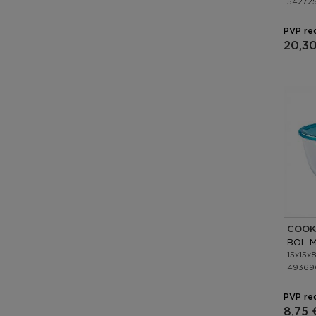
54272
PVP re
20,3
COOK
15x15x
49369
PVP re
8,75 