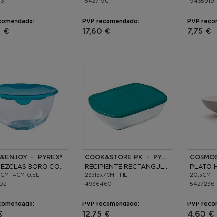
53
5427190
9435919
comendado:
PVP recomendado:
PVP reco
0 €
17,60 €
7,75 €
&ENJOY - PYREX®
COOK&STORE PX - PYREX®
COSMOS
BOL MEZCLAS BORO CON TAPA
RECIPIENTE RECTANGULAR BORO
PLATO 
8CM-14CM-0,5L
23x15x7CM - 1,1L
20,5CM
02
4936460
5427236
comendado:
PVP recomendado:
PVP reco
€
12,75 €
4,60 €