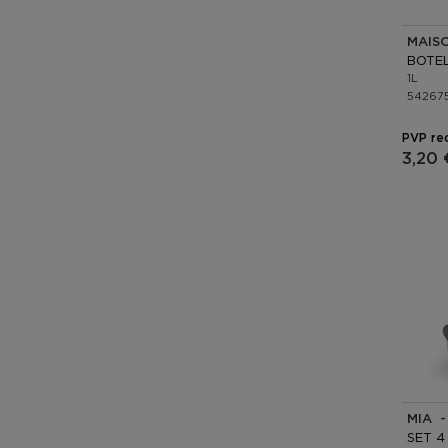
MAIS
1L
54267
PVP re
3,20 
MIA 