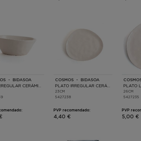
OS - BIDASOA
COSMOS - BIDASOA
COSMOS
BOL IRREGULAR CERÁMICO
PLATO IRREGULAR CERÁMICO
PLATO 
23CM
26CM
39
5427238
5427235
comendado:
PVP recomendado:
PVP reco
€
4,40 €
5,00 €