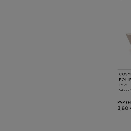
COSM
17CM
54272
PVP re
3,80 