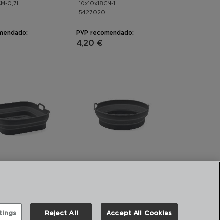
CM-0,7L
10x10x18CM-1L
5427020
mendado:
PVP recomendado:
4,20 €
LIA - QUID
NATURALIA - QUID
CESTA CUADRADA SILICONA PLEGABLE
CESTA REDONDA SILICONA PLEGABLE
8CM
20X20X7CM
5427029
tings
Reject All
Accept All Cookies
mendado:
PVP recomendado: