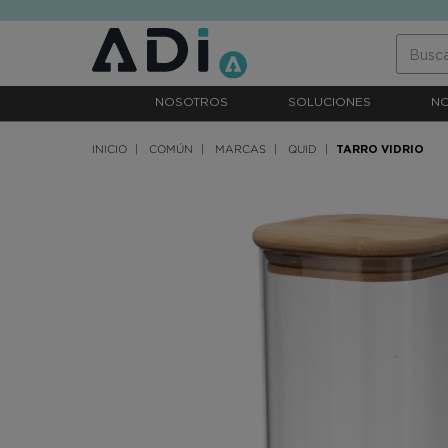
text.skipToContent
text.skipToNavigation
NOSOTROS
SOLUCIONES
N
INICIO
COMÚN
MARCAS
QUID
TARRO VIDRIO