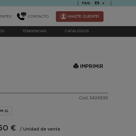
TEXT.LANGUAGE
ES
PAIS:
ENTES
CONTACTO
¡HAZTE CLIENTE!
OS
TENDENCIAS
CATÁLOGOS
IMPRIMIR
Cod. 5424936
CM-2L
50 €
/ Unidad de venta