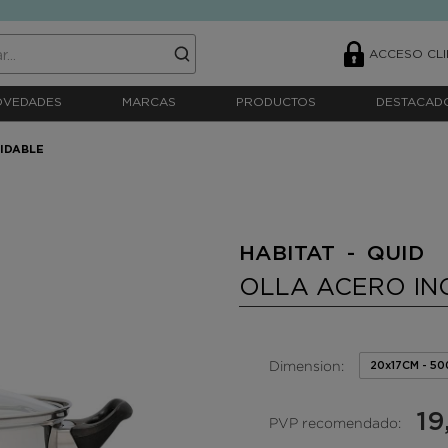
ACCESO CLI
OVEDADES
MARCAS
PRODUCTOS
DESTACAD
IDABLE
HABITAT - QUID
OLLA ACERO IN
Dimension:
20x17CM - 5
19
PVP recomendado: