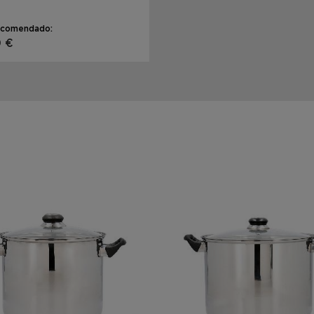
ecomendado:
0 €