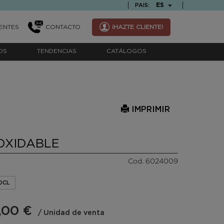
TEXT.LANGUAGE
ES
PAIS:
ENTES
CONTACTO
¡HAZTE CLIENTE!
OS
TENDENCIAS
CATÁLOGOS
IMPRIMIR
OXIDABLE
Cod. 6024009
00CL
,00 €
/ Unidad de venta