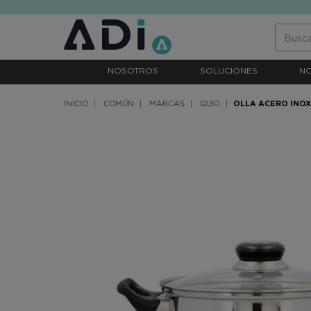
text.skipToContent
text.skipToNavigation
NOSOTROS
SOLUCIONES
N
INICIO
COMÚN
MARCAS
QUID
OLLA ACERO INOX