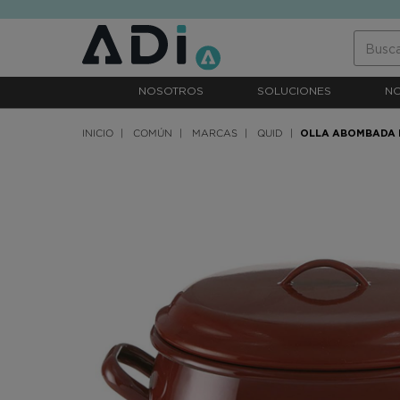
text.skipToContent
text.skipToNavigation
NOSOTROS
SOLUCIONES
N
INICIO
COMÚN
MARCAS
QUID
OLLA ABOMBADA 