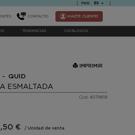
TEXT.LANGUAGE
ES
PAIS:
ENTES
CONTACTO
¡HAZTE CLIENTE!
OS
TENDENCIAS
CATÁLOGOS
IMPRIMIR
 - QUID
A ESMALTADA
Cod. 4079819
,50 €
/ Unidad de venta