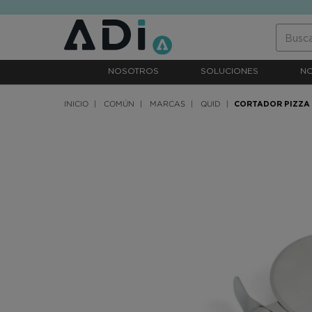
text.skipToContent
text.skipToNavigation
NOSOTROS
SOLUCIONES
N
INICIO
COMÚN
MARCAS
QUID
CORTADOR PIZZA