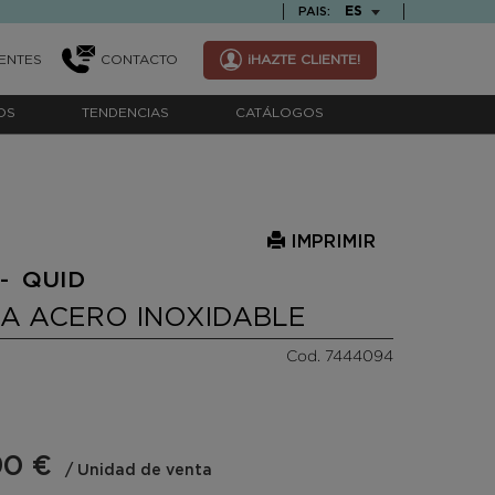
TEXT.LANGUAGE
ES
PAIS:
ENTES
CONTACTO
¡HAZTE CLIENTE!
OS
TENDENCIAS
CATÁLOGOS
IMPRIMIR
- QUID
A ACERO INOXIDABLE
Cod. 7444094
90 €
/ Unidad de venta