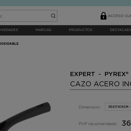
ACCESO CLI
OVEDADES
MARCAS
PRODUCTOS
DESTACAD
NOXIDABLE
EXPERT - PYREX®
CAZO ACERO IN
Dimension:
35X17X13CM -
36
PVP recomendado: