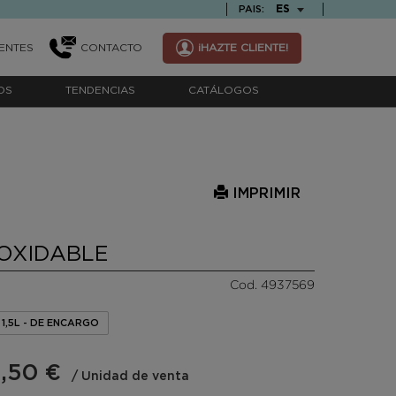
TEXT.LANGUAGE
ES
PAIS:
ENTES
CONTACTO
¡HAZTE CLIENTE!
OS
TENDENCIAS
CATÁLOGOS
IMPRIMIR
OXIDABLE
Cod. 4937569
 1,5L - DE ENCARGO
,50 €
/ Unidad de venta