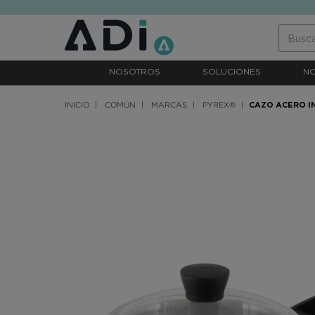
text.skipToContent
text.skipToNavigation
NOSOTROS
SOLUCIONES
N
INICIO
COMÚN
MARCAS
PYREX®
CAZO ACERO I