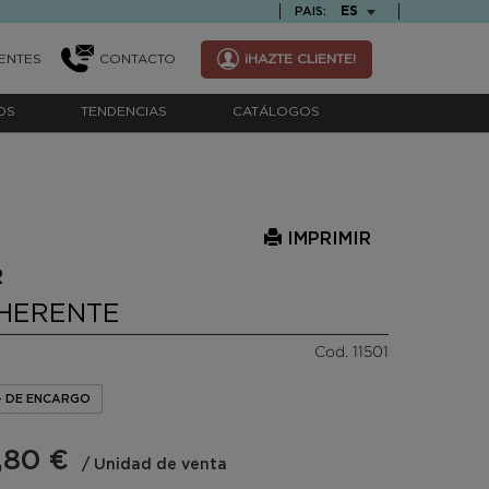
TEXT.LANGUAGE
ES
PAIS:
ENTES
CONTACTO
¡HAZTE CLIENTE!
OS
TENDENCIAS
CATÁLOGOS
IMPRIMIR
R
HERENTE
Cod. 11501
- DE ENCARGO
,80 €
/ Unidad de venta