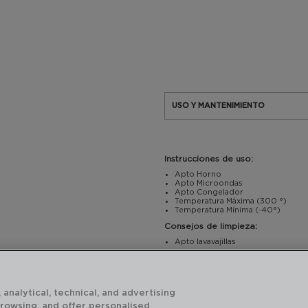
USO Y MANTENIMIENTO
Instrucciones de uso:
Apto Horno
Apto Microondas
Apto Congelador
Temperatura Máxima (300 °)
Temperatura Mínima (-40°)
Consejos de limpieza:
Apto lavavajillas
 analytical, technical, and advertising
CARACTERÍSTICAS TÉCNICAS
browsing, and offer personalised