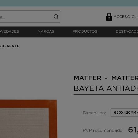
ACCESO CLI
OVEDADES
MARCAS
PRODUCTOS
DESTACAD
ADHERENTE
MATFER - MATFE
BAYETA ANTIAD
Dimension:
620X420MM 
61
PVP recomendado: