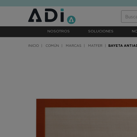
text.skipToContent
text.skipToNavigation
NOSOTROS
SOLUCIONES
N
INICIO
COMÚN
MARCAS
MATFER
BAYETA ANTI