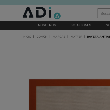
text.skipToContent
text.skipToNavigation
NOSOTROS
SOLUCIONES
N
INICIO
COMÚN
MARCAS
MATFER
BAYETA ANTI