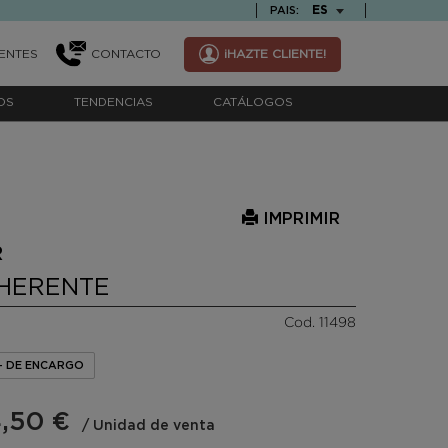
TEXT.LANGUAGE
ES
PAIS:
ENTES
CONTACTO
¡HAZTE CLIENTE!
OS
TENDENCIAS
CATÁLOGOS
IMPRIMIR
R
HERENTE
Cod. 11498
- DE ENCARGO
,50 €
/ Unidad de venta