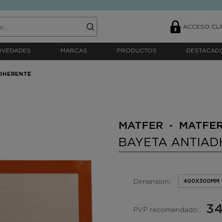
ACCESO CLI
OVEDADES
MARCAS
PRODUCTOS
DESTACAD
ADHERENTE
MATFER - MATFE
BAYETA ANTIAD
Dimension:
400X300MM 
34
PVP recomendado: