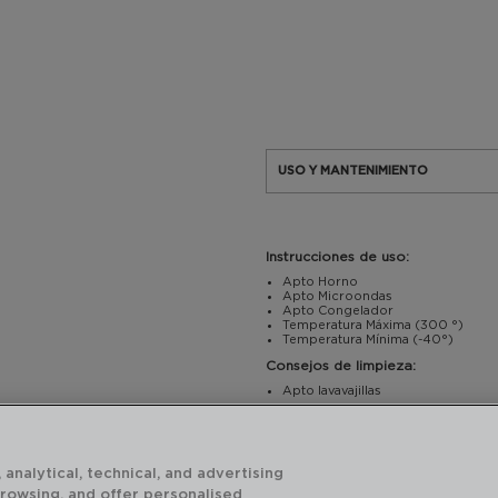
USO Y MANTENIMIENTO
Instrucciones de uso:
Apto Horno
Apto Microondas
Apto Congelador
Temperatura Máxima (300 °)
Temperatura Mínima (-40°)
Consejos de limpieza:
Apto lavavajillas
 analytical, technical, and advertising
CARACTERÍSTICAS TÉCNICAS
browsing, and offer personalised