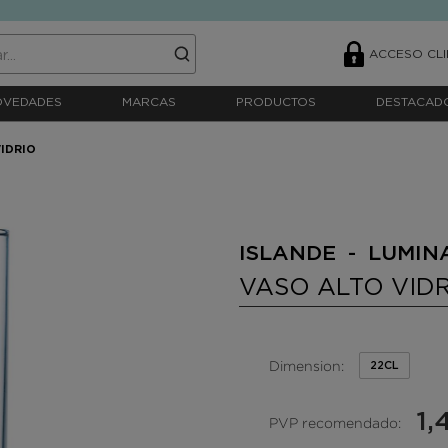
ACCESO CLI
OVEDADES
MARCAS
PRODUCTOS
DESTACAD
VIDRIO
ISLANDE - LUMIN
VASO ALTO VID
Dimension:
22CL
1,
PVP recomendado: