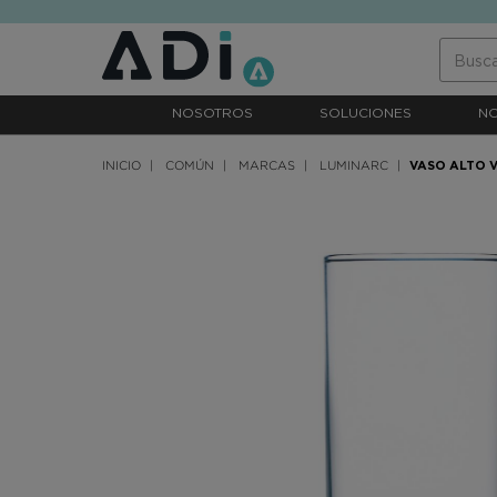
text.skipToContent
text.skipToNavigation
NOSOTROS
SOLUCIONES
N
INICIO
COMÚN
MARCAS
LUMINARC
VASO ALTO 