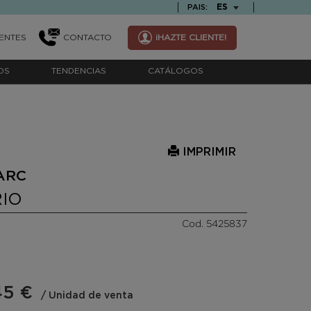
TEXT.LANGUAGE
ES
PAIS:
ENTES
CONTACTO
¡HAZTE CLIENTE!
OS
TENDENCIAS
CATÁLOGOS
IMPRIMIR
ARC
RIO
Cod. 5425837
45 €
/ Unidad de venta