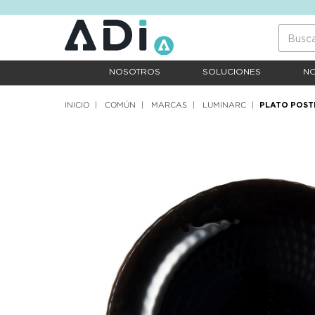
text.skipToContent
text.skipToNavigation
NOSOTROS
SOLUCIONES
N
INICIO
COMÚN
MARCAS
LUMINARC
PLATO POST