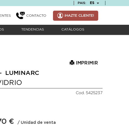
TEXT.LANGUAGE
ES
PAIS:
ENTES
CONTACTO
¡HAZTE CLIENTE!
OS
TENDENCIAS
CATÁLOGOS
IMPRIMIR
- LUMINARC
VIDRIO
Cod. 5425237
70 €
/ Unidad de venta