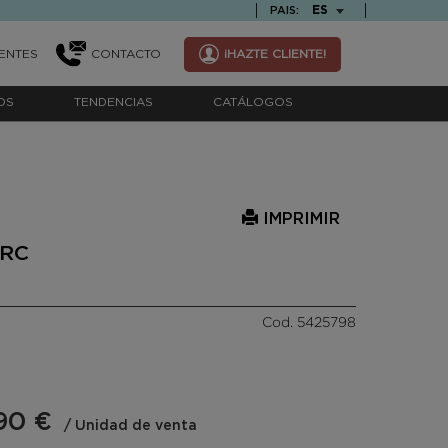
TEXT.LANGUAGE
ES
PAIS:
ENTES
CONTACTO
¡HAZTE CLIENTE!
OS
TENDENCIAS
CATÁLOGOS
IMPRIMIR
ARC
Cod. 5425798
90 €
/ Unidad de venta