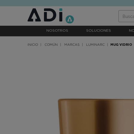
text.skipToContent
text.skipToNavigation
NOSOTROS
SOLUCIONES
N
INICIO
COMÚN
MARCAS
LUMINARC
MUG VIDRIO