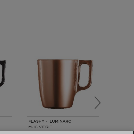
FLASHY - LUMINARC
FLASHY 
MUG VIDRIO
MUG VID
25CL
25CL