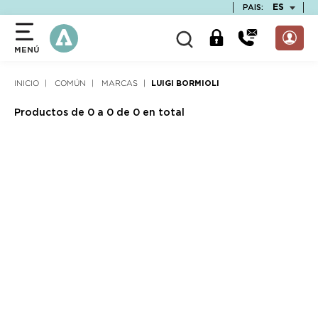
text.skipToContent
text.skipToNavigation
TEXT.LAN
ES
PAIS:
MENÚ
INICIO
COMÚN
MARCAS
LUIGI BORMIOLI
Productos de 0 a 0 de 0 en total