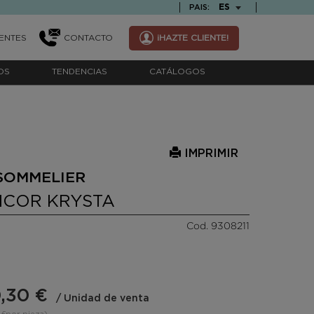
TEXT.LANGUAGE
ES
PAIS:
ENTES
CONTACTO
¡HAZTE CLIENTE!
OS
TENDENCIAS
CATÁLOGOS
IMPRIMIR
 SOMMELIER
ICOR KRYSTA
Cod. 9308211
,30 €
/ Unidad de venta