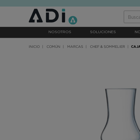
text.skipToContent
text.skipToNavigation
NOSOTROS
SOLUCIONES
N
INICIO
COMÚN
MARCAS
CHEF & SOMMELIER
CAJA