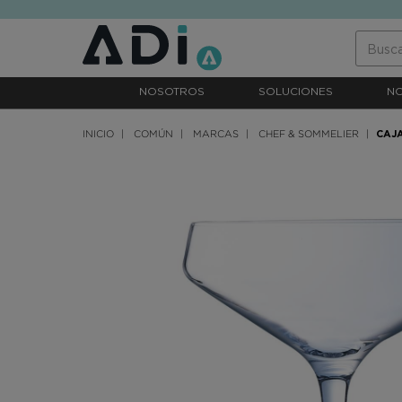
text.skipToContent
text.skipToNavigation
NOSOTROS
SOLUCIONES
N
INICIO
COMÚN
MARCAS
CHEF & SOMMELIER
CAJ