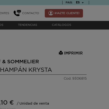
TEXT.LANGUAGE
ES
PAIS:
ENTES
CONTACTO
¡HAZTE CLIENTE!
OS
TENDENCIAS
CATÁLOGOS
IMPRIMIR
 & SOMMELIER
CHAMPÁN KRYSTA
Cod. 9306815
,10 €
/ Unidad de venta