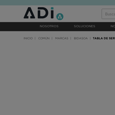
text.skipToContent
text.skipToNavigation
NOSOTROS
SOLUCIONES
N
INICIO
COMÚN
MARCAS
BIDASOA
TABLA DE SER