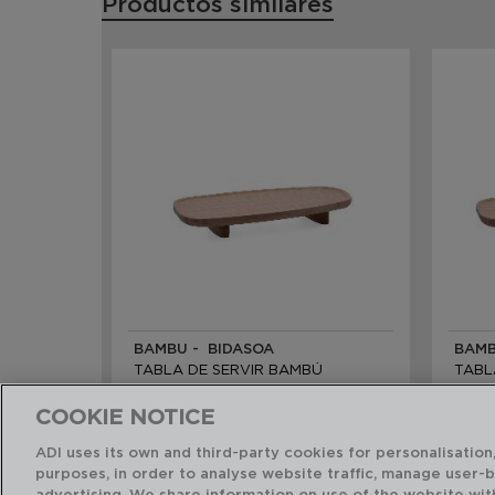
Productos similares
BAMBU - BIDASOA
BAMB
TABLA DE SERVIR BAMBÚ
TABL
35X15,5X4,8CM
40X15
COOKIE NOTICE
PVP recomendado:
PVP r
ADI uses its own and third-party cookies for personalisation,
10,00 €
10,7
purposes, in order to analyse website traffic, manage user-