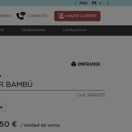
TEXT.LANGUAGE
ES
PAIS:
ENTES
CONTACTO
¡HAZTE CLIENTE!
OS
TENDENCIAS
CATÁLOGOS
IMPRIMIR
A
IR BAMBÚ
Cod. 5426025
CM
,50 €
/ Unidad de venta