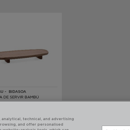
U - BIDASOA
A DE SERVIR BAMBÚ
,5X4,8CM
ecomendado:
 analytical, technical, and advertising
5 €
browsing, and offer personalised