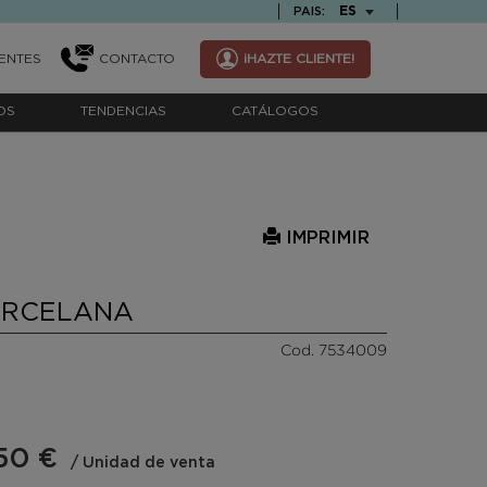
TEXT.LANGUAGE
ES
PAIS:
ENTES
CONTACTO
¡HAZTE CLIENTE!
OS
TENDENCIAS
CATÁLOGOS
IMPRIMIR
ORCELANA
Cod. 7534009
50 €
/ Unidad de venta