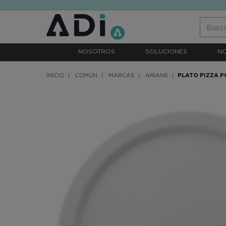
text.skipToContent
text.skipToNavigation
NOSOTROS
SOLUCIONES
N
INICIO
COMÚN
MARCAS
ARIANE
PLATO PIZZA 