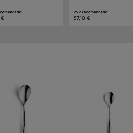
ecomendado:
PVP recomendado:
 €
57,10 €