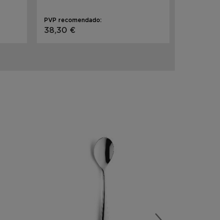
PVP recomendado:
PVP recom
38,30 €
81,70 €