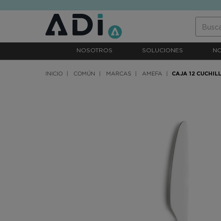
text.skipToContent
text.skipToNavigation
NOSOTROS
SOLUCIONES
N
INICIO
COMÚN
MARCAS
AMEFA
CAJA 12 CUCHIL