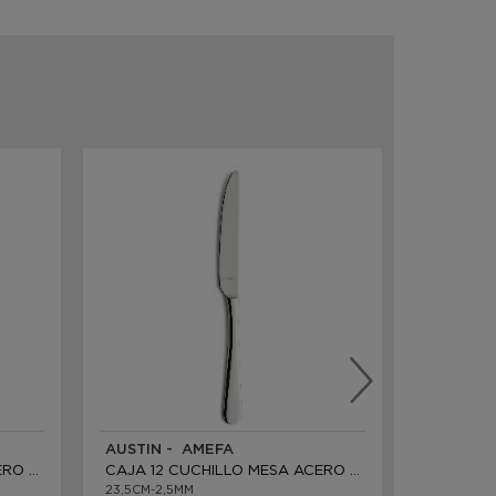
AUSTIN - AMEFA
METROPO
CAJA 12 CUCHILLO MESA ACERO INOX
CAJA 12 CUCHILLO MESA ACERO INOX
23,5CM-2,5MM
21CM-2,5M