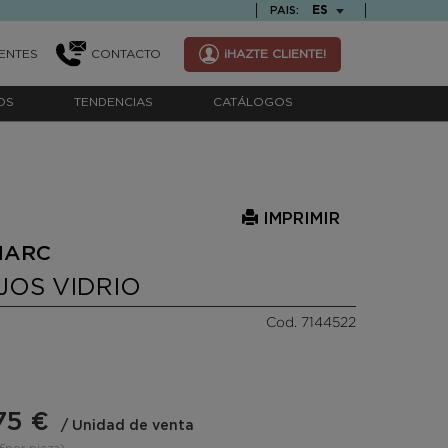
TEXT.LANGUAGE
ES
PAIS:
ENTES
CONTACTO
¡HAZTE CLIENTE!
OS
TENDENCIAS
CATÁLOGOS
IMPRIMIR
NARC
JOS VIDRIO
Cod. 7144522
75 €
/ Unidad de venta