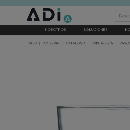
text.skipToContent
text.skipToNavigation
NOSOTROS
SOLUCIONES
N
INICIO
ADIBERIA
CATÁLOGO
CRISTALERÍA
VASO