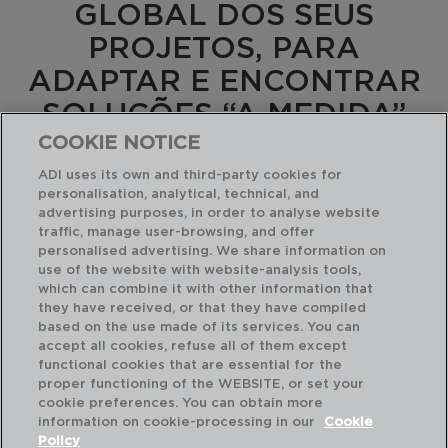
GLOBAL DOS SEUS
PROJETOS, PARA
ADAPTAR E ENCONTRAR
SOLUÇÕES “A MEDIDA”
DAS SUAS
COOKIE NOTICE
NECESSIDADES
ADI uses its own and third-party cookies for
personalisation, analytical, technical, and
advertising purposes, in order to analyse website
traffic, manage user-browsing, and offer
personalised advertising. We share information on
use of the website with website-analysis tools,
which can combine it with other information that
they have received, or that they have compiled
based on the use made of its services. You can
accept all cookies, refuse all of them except
functional cookies that are essential for the
proper functioning of the WEBSITE, or set your
cookie preferences. You can obtain more
information on cookie-processing in our
Cookie
Policy