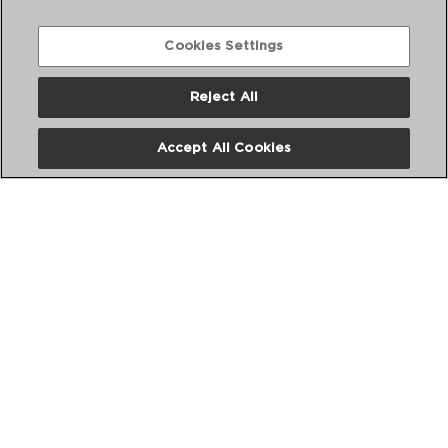
Cookies Settings
Reject All
DESCUBRA MAIS
Accept All Cookies
CATÁLOGOS DIGITAIS
SIGA-NOS NAS REDES SOCIAIS:
Nós
Perguntas frequentes
Entre em contacto connosco
Termos e Condições
Política de privacidade
Política de Cookies
Aviso Legal
Políticas Corporativas