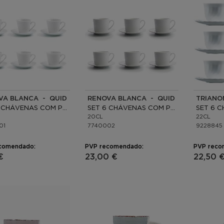
VA BLANCA - QUID
RENOVA BLANCA - QUID
TRIANO
SET 6 CHÁVENAS COM PRATO PORCELANA
SET 6 CHÁVENAS COM PRATO PORCELANA
20CL
22CL
01
7740002
9228845
comendado:
PVP recomendado:
PVP reco
€
23,00 €
22,50 