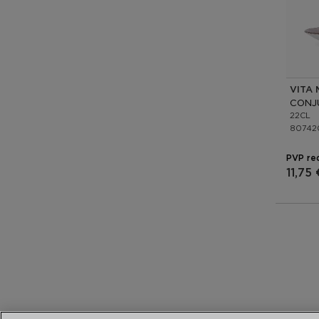
VITA
22CL
80742
PVP re
11,75 