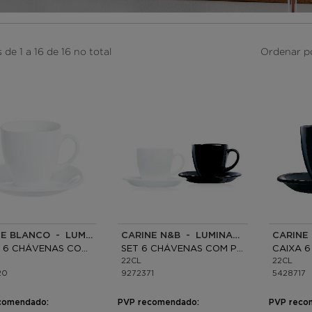
de 1 a 16 de 16 no total
Ordenar p
CARINE BLANCO - LUMINARC
CARINE N&B - LUMINARC
CAIXA 6 CHÁVENAS COM PRATO OPAL
SET 6 CHÁVENAS COM PRATO VIDRIO
22CL
22CL
20
9272371
5428717
comendado:
PVP recomendado:
PVP reco