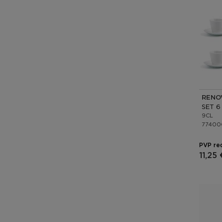
RENO
9CL
77400
PVP re
11,25 