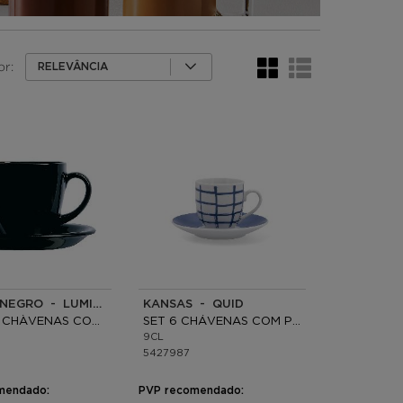
or:
RELEVÂNCIA
CARINE NEGRO - LUMINARC
KANSAS - QUID
CAIXA 6 CHÀVENAS COM PRATO VIDRO
SET 6 CHÁVENAS COM PRATO PORCELANA
9CL
5427987
mendado:
PVP recomendado: