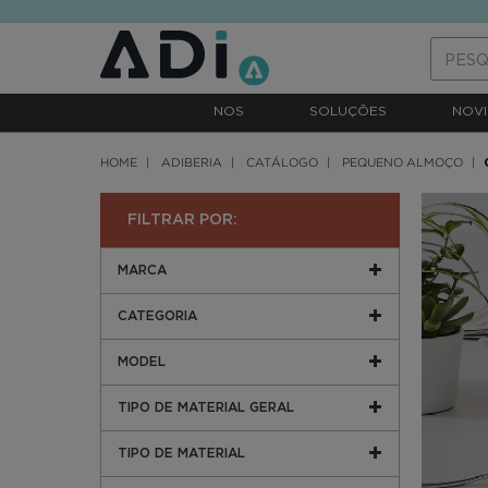
text.skipToContent
text.skipToNavigation
NOS
SOLUÇÕES
NOVI
HOME
ADIBERIA
CATÁLOGO
PEQUENO ALMOÇO
FILTRAR POR:
MARCA
CATEGORIA
MODEL
TIPO DE MATERIAL GERAL
TIPO DE MATERIAL