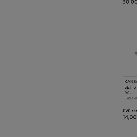
30,0
KANS
9CL
54279
PVP re
14,00