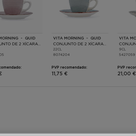
 MORNING - QUID
VITA MORNING - QUID
VITA M
CONJUNTO DE 2 XÍCARAS COM PIRES
CONJUNTO DE 2 XÍCARAS COM PIRES
22CL
9CL
05
8074204
5427059
comendado:
PVP recomendado:
PVP reco
€
11,75 €
21,00 €