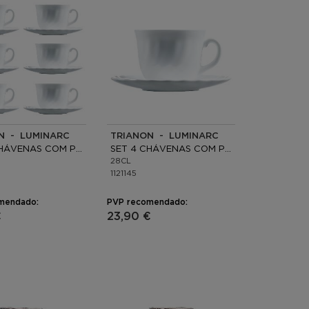
N - LUMINARC
TRIANON - LUMINARC
SET 6 CHÁVENAS COM PRATO OPAL
SET 4 CHÁVENAS COM PRATO OPAL
28CL
1121145
mendado:
PVP recomendado:
€
23,90 €