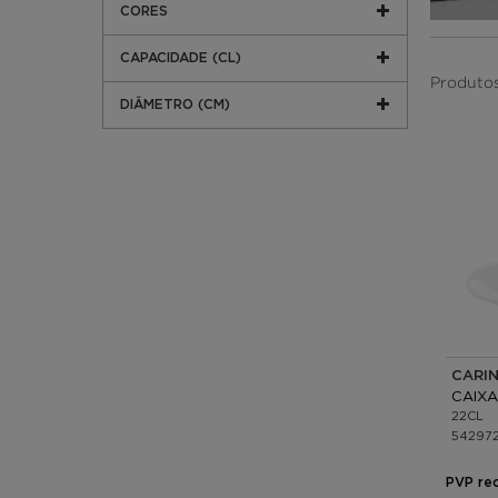
CORES
CAPACIDADE (CL)
Produtos 
DIÂMETRO (CM)
22CL
54297
PVP re