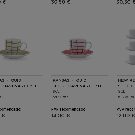
0 €
30,50 €
30,50 
AS - QUID
KANSAS - QUID
NEW RE
SET 6 CHÁVENAS COM PRATO PORCELANA
SET 6 CHÁVENAS COM PRATO PORCELANA
9CL
9CL
89
5427988
5426999
comendado:
PVP recomendado:
PVP reco
 €
14,00 €
12,00 €