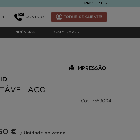
TEXT.LANGUAGE
PT
PAIS:
ENTE
CONTATO
TORNE-SE CLIENTE!
TENDÊNCIAS
CATÁLOGOS
IMPRESSÃO
ID
TÁVEL AÇO
Cod. 7559004
50 €
/ Unidade de venda