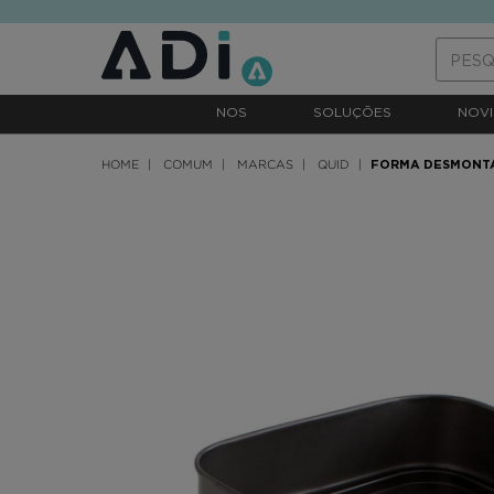
text.skipToContent
text.skipToNavigation
NOS
SOLUÇÕES
NOVI
HOME
COMUM
MARCAS
QUID
FORMA DESMONT