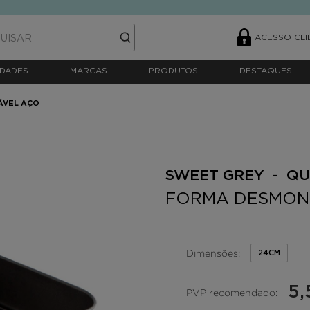
ACESSO CLI
DADES
MARCAS
PRODUTOS
DESTAQUES
ÁVEL AÇO
SWEET GREY - QU
FORMA DESMON
Dimensões:
24CM
5,
PVP recomendado: