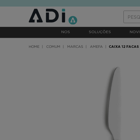
text.skipToContent
text.skipToNavigation
NOS
SOLUÇÕES
NOVI
HOME
COMUM
MARCAS
AMEFA
CAIXA 12 FACA