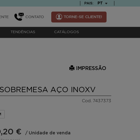
TEXT.LANGUAGE
PT
PAIS:
ENTE
CONTATO
TORNE-SE CLIENTE!
TENDÊNCIAS
CATÁLOGOS
IMPRESSÃO
S SOBREMESA AÇO INOXV
Cod. 7437373
M
,20 €
/ Unidade de venda