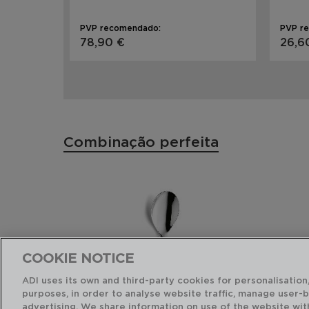
PVP recomendado:
PVP r
78,90 €
26,6
Combinação perfeita
COOKIE NOTICE
ADI uses its own and third-party cookies for personalisation,
purposes, in order to analyse website traffic, manage user-
advertising. We share information on use of the website wit