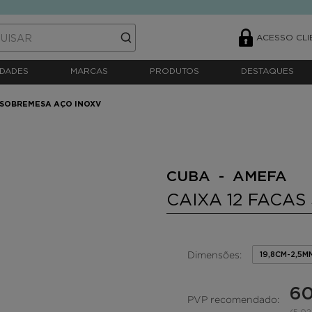
ACESSO CLI
DADES
MARCAS
PRODUTOS
DESTAQUES
S SOBREMESA AÇO INOXV
CUBA - AMEFA
CAIXA 12 FACA
Dimensões:
19,8CM-2,5M
60
PVP recomendado: