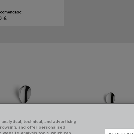
ecomendado:
0 €
 analytical, technical, and advertising
browsing, and offer personalised
h website-analysis tools, which can