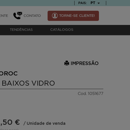
TEXT.LANGUAGE
PT
PAIS:
ENTE
CONTATO
TORNE-SE CLIENTE!
TENDÊNCIAS
CATÁLOGOS
IMPRESSÃO
COROC
 BAIXOS VIDRO
Cod. 1051677
,50 €
/ Unidade de venda