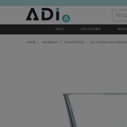
text.skipToContent
text.skipToNavigation
NOS
SOLUÇÕES
NOVI
HOME
ADIBERIA
CONCEPTOS
OS COPOS MAIS RESIS