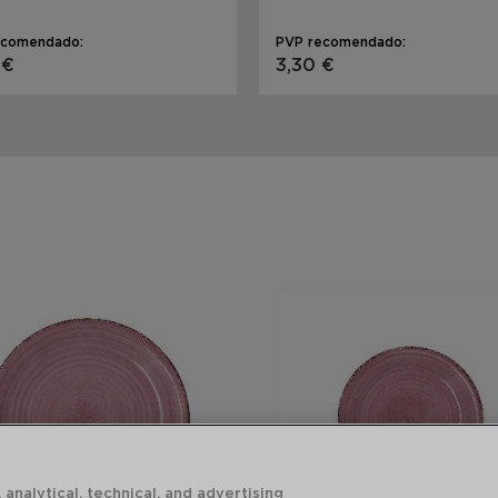
ecomendado:
PVP recomendado:
 €
3,30 €
 analytical, technical, and advertising