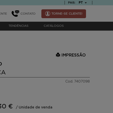
TEXT.LANGUAGE
PT
PAIS:
ENTE
CONTATO
TORNE-SE CLIENTE!
TENDÊNCIAS
CATÁLOGOS
IMPRESSÃO
D
CA
Cod. 7407098
30 €
/ Unidade de venda