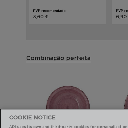
PVP recomendado:
PVP r
3,60 €
6,90
Combinação perfeita
COOKIE NOTICE
ADI uses its own and third-party cookies for personalisation,