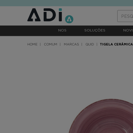
text.skipToContent
text.skipToNavigation
NOS
SOLUÇÕES
NOVI
HOME
COMUM
MARCAS
QUID
TIGELA CERÂMICA