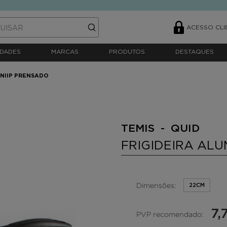
ACESSO CLI
DADES
MARCAS
PRODUTOS
DESTAQUES
INIIP PRENSADO
TEMIS - QUID
FRIGIDEIRA ALU
Dimensões:
22CM
7,
PVP recomendado: