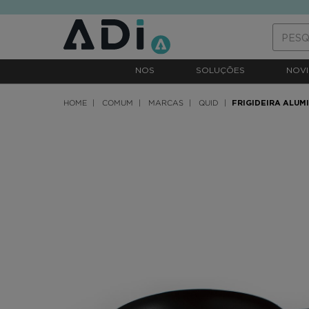
text.skipToContent
text.skipToNavigation
NOS
SOLUÇÕES
NOVI
HOME
COMUM
MARCAS
QUID
FRIGIDEIRA ALUM