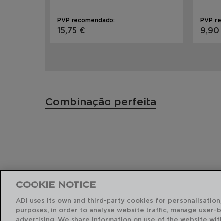
PVP recomendado:
PVP r
15,75 €
9,90
Combinação perfeita
COOKIE NOTICE
ADI uses its own and third-party cookies for personalisation,
purposes, in order to analyse website traffic, manage user-
advertising. We share information on use of the website wit