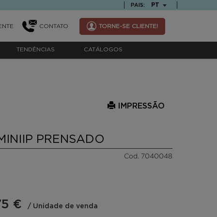
TEXT.LANGUAGE
PT
PAIS:
ENTE
CONTATO
TORNE-SE CLIENTE!
TENDÊNCIAS
CATÁLOGOS
IMPRESSÃO
MINIIP PRENSADO
Cod. 7040048
75 €
/ Unidade de venda