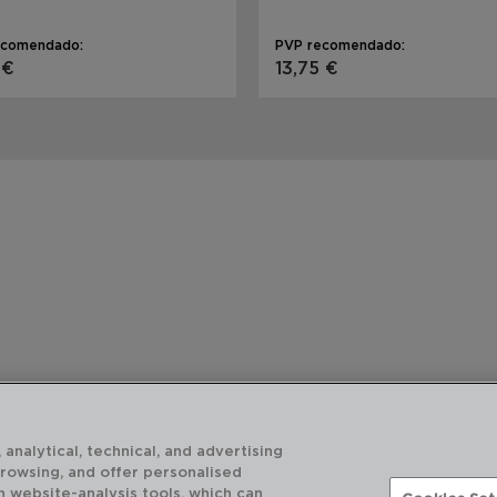
ecomendado:
PVP recomendado:
 €
13,75 €
 analytical, technical, and advertising
browsing, and offer personalised
h website-analysis tools, which can