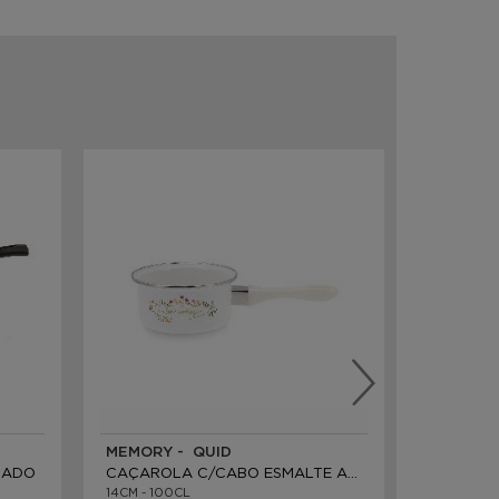
MEMORY - QUID
HABITAT
SADO
CAÇAROLA C/CABO ESMALTE AÇO
CAÇAROL
14CM - 100CL
14x7CM - 