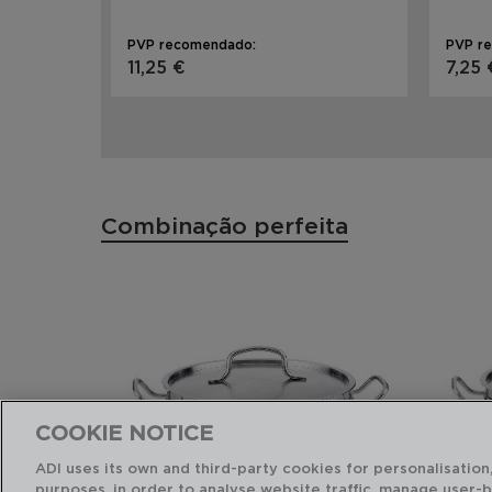
PVP recomendado:
PVP r
11,25 €
7,25 
Combinação perfeita
COOKIE NOTICE
ADI uses its own and third-party cookies for personalisation,
purposes, in order to analyse website traffic, manage user-