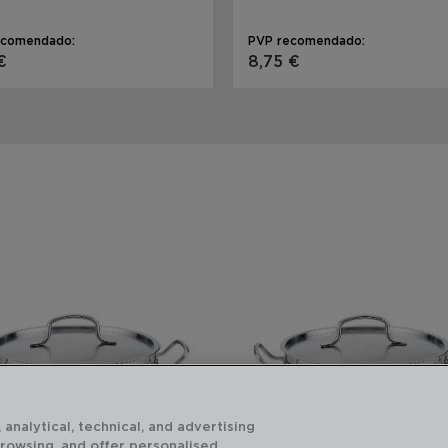
ecomendado:
PVP recomendado:
€
8,75 €
 analytical, technical, and advertising
browsing, and offer personalised