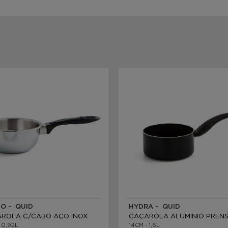
O - QUID
HYDRA - QUID
ROLA C/CABO AÇO INOX
CAÇAROLA ALUMINIO PREN
 0,92L
14CM - 1,6L