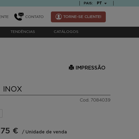
TEXT.LANGUAGE
PT
PAIS:
ENTE
CONTATO
TORNE-SE CLIENTE!
TENDÊNCIAS
CATÁLOGOS
IMPRESSÃO
 INOX
Cod. 7084039
,75 €
/ Unidade de venda