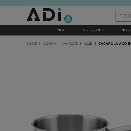
text.skipToContent
text.skipToNavigation
NOS
SOLUÇÕES
NOVI
HOME
COMUM
MARCAS
QUID
CAÇAROLA AÇO I