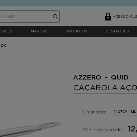
ACESSO CLI
DADES
MARCAS
PRODUTOS
DESTAQUES
NOX
AZZERO - QUID
CAÇAROLA AÇO
Dimensões:
14X7CM - 1,1L
12
PVP recomendado: