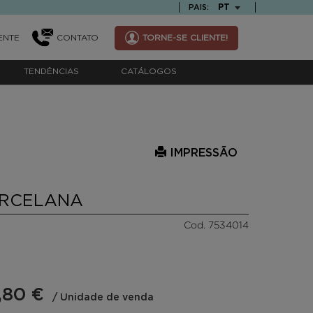
TEXT.LANGUAGE
PT
PAIS:
ENTE
CONTATO
TORNE-SE CLIENTE!
TENDÊNCIAS
CATÁLOGOS
IMPRESSÃO
ORCELANA
Cod. 7534014
,80 €
/ Unidade de venda