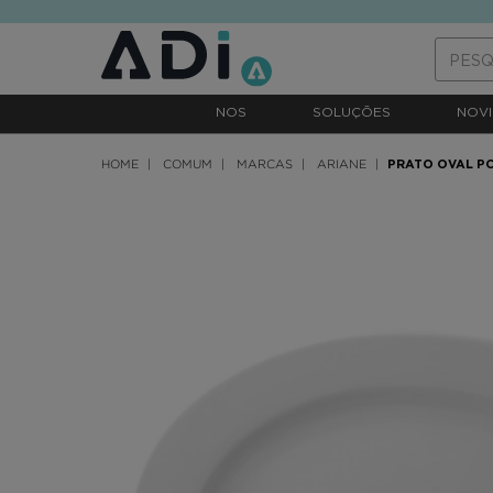
text.skipToContent
text.skipToNavigation
NOS
SOLUÇÕES
NOVI
HOME
COMUM
MARCAS
ARIANE
PRATO OVAL P