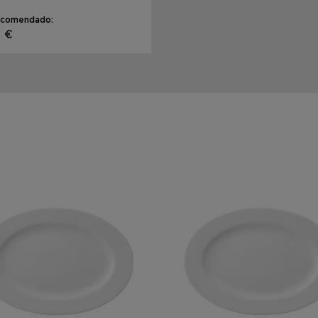
ecomendado:
0 €