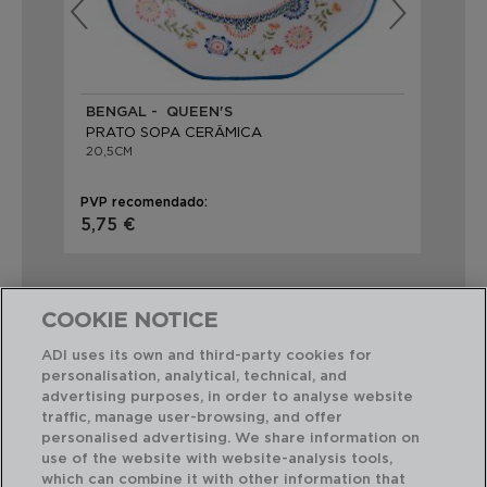
BENGAL - QUEEN'S
AR
PRATO SOPA CERÂMICA
PR
20,5CM
21,
PVP recomendado:
PVP
5,75 €
4,
COOKIE NOTICE
ADI uses its own and third-party cookies for
personalisation, analytical, technical, and
Combinação perfeita
advertising purposes, in order to analyse website
traffic, manage user-browsing, and offer
personalised advertising. We share information on
use of the website with website-analysis tools,
which can combine it with other information that