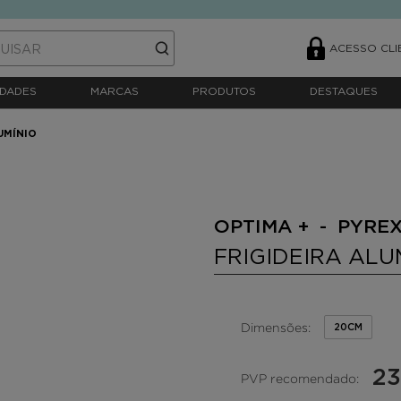
ACESSO CLI
DADES
MARCAS
PRODUTOS
DESTAQUES
UMÍNIO
OPTIMA + - PYREX
FRIGIDEIRA ALU
Dimensões:
20CM
23
PVP recomendado: