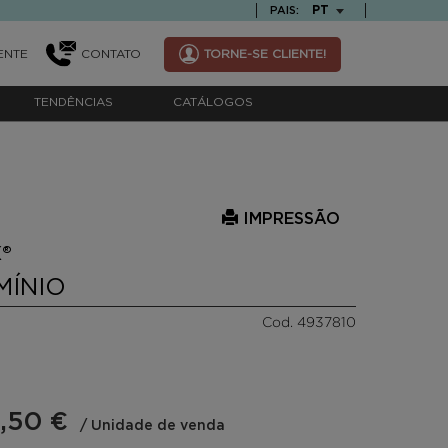
TEXT.LANGUAGE
PT
PAIS:
ENTE
CONTATO
TORNE-SE CLIENTE!
TENDÊNCIAS
CATÁLOGOS
IMPRESSÃO
®
MÍNIO
Cod. 4937810
,50 €
/ Unidade de venda