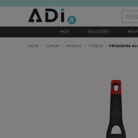
text.skipToContent
text.skipToNavigation
NOS
SOLUÇÕES
NOVI
HOME
COMUM
MARCAS
PYREX®
FRIGIDEIRA AL