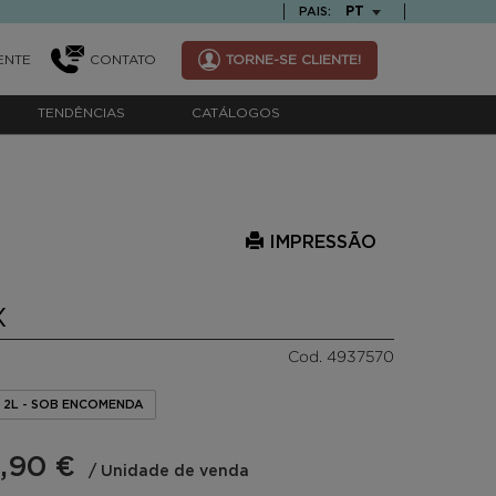
TEXT.LANGUAGE
PT
PAIS:
ENTE
CONTATO
TORNE-SE CLIENTE!
TENDÊNCIAS
CATÁLOGOS
IMPRESSÃO
X
Cod. 4937570
- 2L - SOB ENCOMENDA
,90 €
/ Unidade de venda