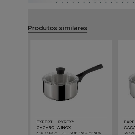
Produtos similares
EXPERT - PYREX®
EXPE
CAÇAROLA INOX
CAÇA
35X17X13CM - 1,5L - SOB ENCOMENDA
39X21