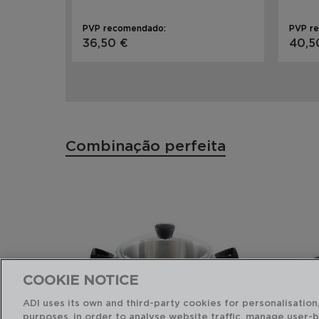
PVP recomendado:
PVP r
36,50 €
40,5
Combinação perfeita
COOKIE NOTICE
ADI uses its own and third-party cookies for personalisation,
purposes, in order to analyse website traffic, manage user-