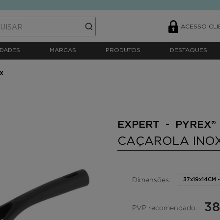
ACESSO CLI
DADES
MARCAS
PRODUTOS
DESTAQUES
X
EXPERT - PYREX®
CAÇAROLA INO
Dimensões:
37x19x14CM 
38
PVP recomendado: