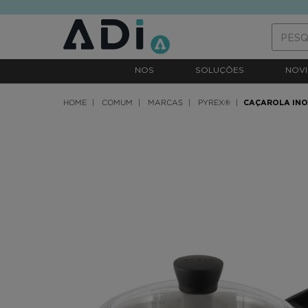
text.skipToContent
text.skipToNavigation
NOS
SOLUÇÕES
NOVI
HOME
COMUM
MARCAS
PYREX®
CAÇAROLA INO