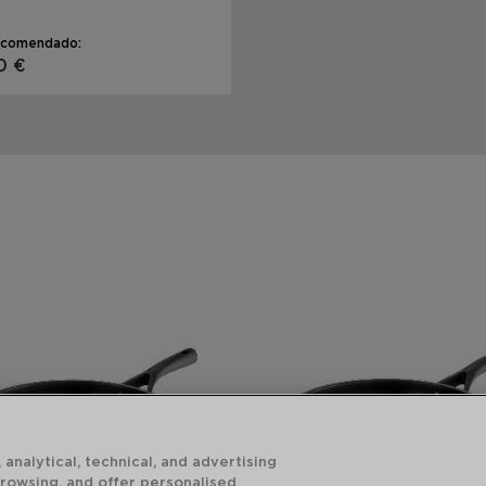
ecomendado:
0 €
 analytical, technical, and advertising
browsing, and offer personalised