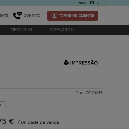
TEXT.LANGUAGE
PT
PAIS:
ENTE
CONTATO
TORNE-SE CLIENTE!
TENDÊNCIAS
CATÁLOGOS
IMPRESSÃO
Cod. 7609015
2L
75 €
/ Unidade de venda