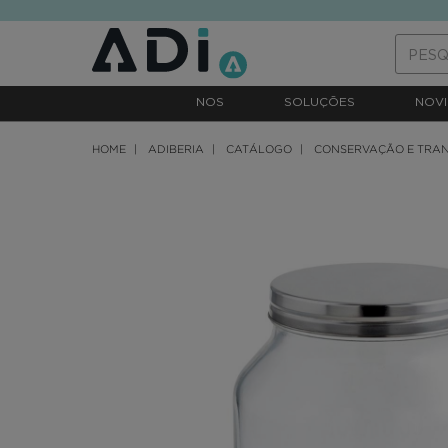
text.skipToContent
text.skipToNavigation
NOS
SOLUÇÕES
NOVI
HOME
ADIBERIA
CATÁLOGO
CONSERVAÇÃO E TRA