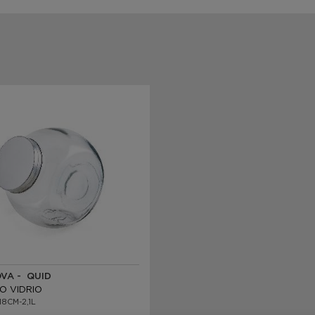
VA - QUID
O VIDRIO
18CM-2,1L