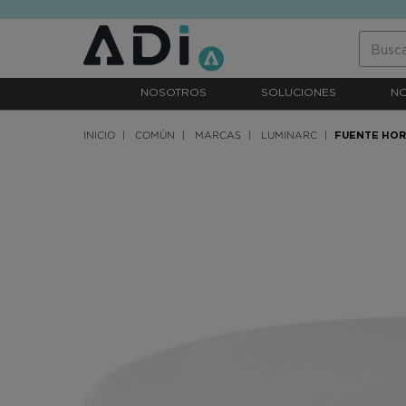
text.skipToContent
text.skipToNavigation
NOSOTROS
SOLUCIONES
N
INICIO
COMÚN
MARCAS
LUMINARC
FUENTE HOR