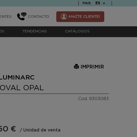
TEXT.LANGUAGE
ES
PAIS:
ENTES
CONTACTO
¡HAZTE CLIENTE!
OS
TENDENCIAS
CATÁLOGOS
IMPRIMIR
 LUMINARC
OVAL OPAL
Cod. 9303083
50 €
/ Unidad de venta