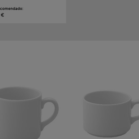
ecomendado:
 €