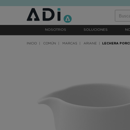
text.skipToContent
text.skipToNavigation
NOSOTROS
SOLUCIONES
N
INICIO
COMÚN
MARCAS
ARIANE
LECHERA PORC