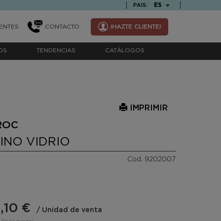
TEXT.LANGUAGE
ES
PAIS:
ENTES
CONTACTO
¡HAZTE CLIENTE!
OS
TENDENCIAS
CATÁLOGOS
IMPRIMIR
ROC
INO VIDRIO
Cod. 9202007
,10 €
/ Unidad de venta