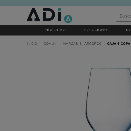
text.skipToContent
text.skipToNavigation
NOSOTROS
SOLUCIONES
N
INICIO
COMÚN
MARCAS
ARCOROC
CAJA 6 COPA